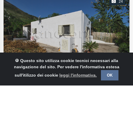
24
🍪 Questo sito utilizza cookie tecnici necessari alla
navigazione del sito. Per vedere l'informativa estesa
sull'itilizzo dei cookie
leggi l'informativa.
OK
STROMBOLI
9599 Casa indipendente Stromboli
€ 270.000
7,41%
2
IPE: 35kw
Classe G
50m
Vai Alla Scheda