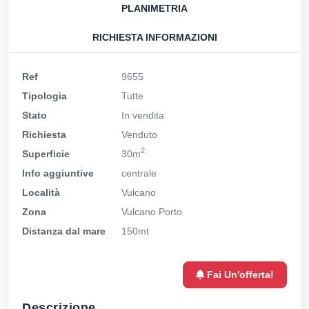
PLANIMETRIA
RICHIESTA INFORMAZIONI
Ref
9655
Tipologia
Tutte
Stato
In vendita
Richiesta
Venduto
2
Superficie
30m
Info aggiuntive
centrale
Località
Vulcano
Zona
Vulcano Porto
Distanza dal mare
150mt
Fai Un'offerta!
Descrizione